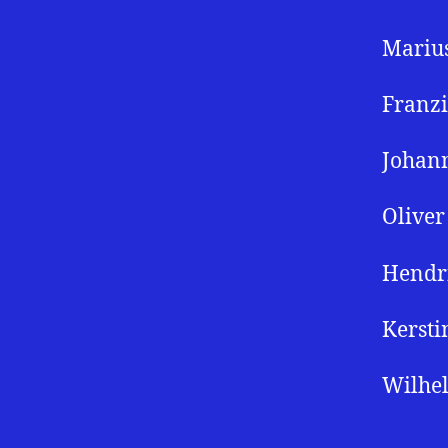
Marius
Franzi
Johan
Oliver
Hendr
Kersti
Wilhel