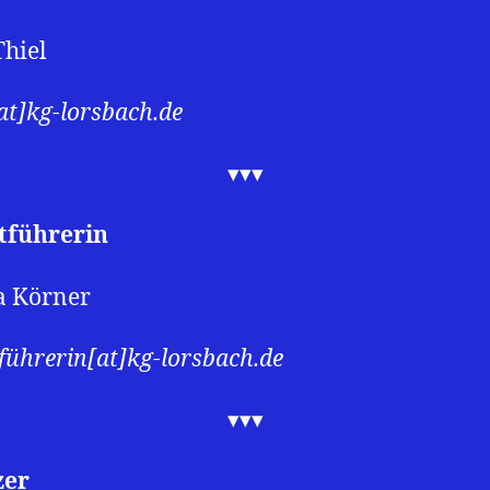
Thiel
at]kg-lorsbach.de
▾▾▾
tführerin
a Körner
tführerin[at]kg-lorsbach.de
▾▾▾
zer