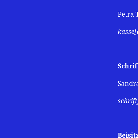
Petra 
kasse[
Schrif
Sandr
schrif
Beisit