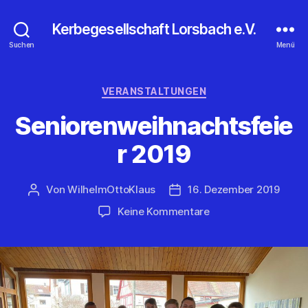
Kerbegesellschaft Lorsbach e.V.
Suchen
Menü
Kategorien
VERANSTALTUNGEN
Seniorenweihnachtsfeie
r 2019
Von
WilhelmOttoKlaus
16. Dezember 2019
Beitragsautor
Veröffentlichungsdatum
zu
Keine Kommentare
Seniorenweihnachts
2019