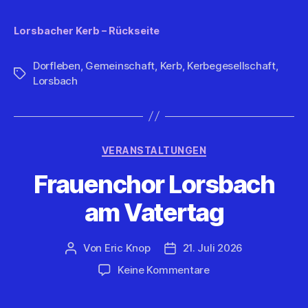
Lorsbacher Kerb – Rückseite
Dorfleben
,
Gemeinschaft
,
Kerb
,
Kerbegesellschaft
,
Schlagwörter
Lorsbach
Kategorien
VERANSTALTUNGEN
Frauenchor Lorsbach
am Vatertag
Von
Eric Knop
21. Juli 2026
Beitragsautor
Veröffentlichungsdatum
zu
Keine Kommentare
Frauenchor
Lorsbach