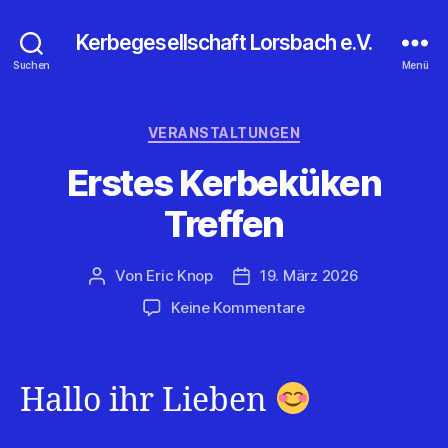
Kerbegesellschaft Lorsbach e.V.
Suchen
Menü
Kategorien
VERANSTALTUNGEN
Erstes Kerbeküken
Treffen
Von
Eric Knop
19. März 2026
Beitragsautor
Veröffentlichungsdatum
zu
Keine Kommentare
Erstes
Kerbeküken
Treffen
Hallo ihr Lieben